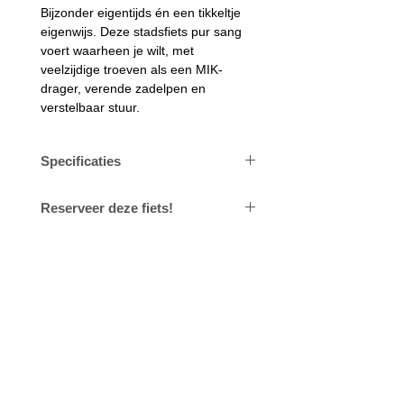
Bijzonder eigentijds én een tikkeltje 
eigenwijs. Deze stadsfiets pur sang 
voert waarheen je wilt, met 
veelzijdige troeven als een MIK-
drager, verende zadelpen en 
verstelbaar stuur.
Specificaties
Reserveer deze fiets!
Batterij
504 Wh
630Wh
We zullen u contacteren om de juiste 
maat te bestellen. Op datzelfde 
Ketting/riem
Riem Nexus 5
moment zal ook de 
Voortstraat 12
leverdatum afgesproken worden.  
3560 Lummen
Remmen
Hydraulische  
Betaling gebeurt bij het afhalen van 
BE0476.896.144
schijfremmen
de fiets.
Wielmaat
28
fietsengeerts@gmail.com
Motor
Shimano 