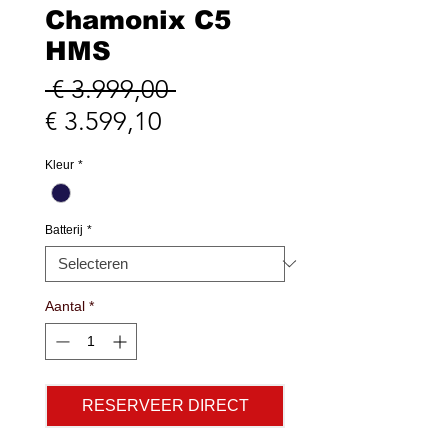
Chamonix C5
HMS
Normale
 € 3.999,00 
Verkoopprijs
prijs
€ 3.599,10
Kleur
*
Batterij
*
Aantal
*
RESERVEER DIRECT