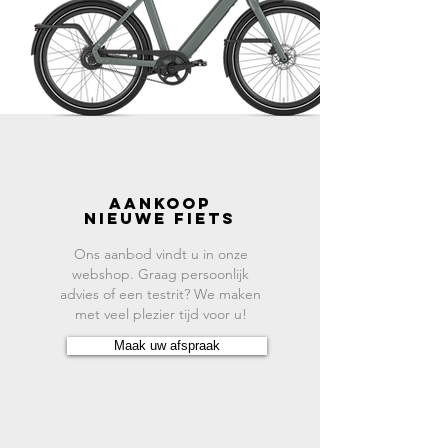
AANKOOP
NIEUWE FIETS
Ons aanbod vindt u in onze
webshop. Graag persoonlijk
advies of een testrit? We maken
met veel plezier tijd voor u!
Maak uw afspraak