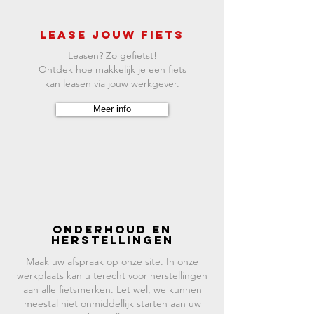
LEASe JOUW FIETS
Leasen? Zo gefietst!
Ontdek hoe makkelijk je een fiets
kan leasen via jouw werkgever.
Meer info
Onderhoud en
herstellingen
Maak uw afspraak op onze site. In onze
werkplaats kan u terecht voor herstellingen
aan alle fietsmerken. Let wel, we kunnen
meestal niet onmiddellijk starten aan uw