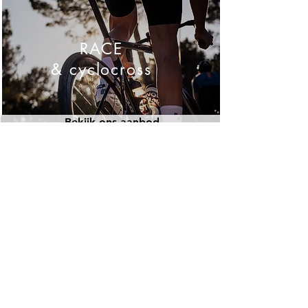
RACE
& cyclocross
Bekijk ons aanbod
Onze topmerken